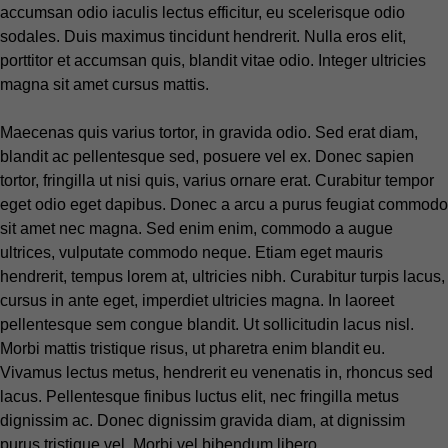
accumsan odio iaculis lectus efficitur, eu scelerisque odio
sodales. Duis maximus tincidunt hendrerit. Nulla eros elit,
porttitor et accumsan quis, blandit vitae odio. Integer ultricies
magna sit amet cursus mattis.
Maecenas quis varius tortor, in gravida odio. Sed erat diam,
blandit ac pellentesque sed, posuere vel ex. Donec sapien
tortor, fringilla ut nisi quis, varius ornare erat. Curabitur tempor
eget odio eget dapibus. Donec a arcu a purus feugiat commodo
sit amet nec magna. Sed enim enim, commodo a augue
ultrices, vulputate commodo neque. Etiam eget mauris
hendrerit, tempus lorem at, ultricies nibh. Curabitur turpis lacus,
cursus in ante eget, imperdiet ultricies magna. In laoreet
pellentesque sem congue blandit. Ut sollicitudin lacus nisl.
Morbi mattis tristique risus, ut pharetra enim blandit eu.
Vivamus lectus metus, hendrerit eu venenatis in, rhoncus sed
lacus. Pellentesque finibus luctus elit, nec fringilla metus
dignissim ac. Donec dignissim gravida diam, at dignissim
purus tristique vel. Morbi vel bibendum libero.