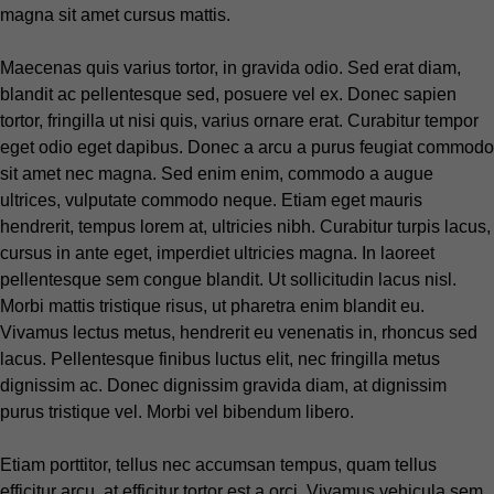
magna sit amet cursus mattis.
Maecenas quis varius tortor, in gravida odio. Sed erat diam,
blandit ac pellentesque sed, posuere vel ex. Donec sapien
tortor, fringilla ut nisi quis, varius ornare erat. Curabitur tempor
eget odio eget dapibus. Donec a arcu a purus feugiat commodo
sit amet nec magna. Sed enim enim, commodo a augue
ultrices, vulputate commodo neque. Etiam eget mauris
hendrerit, tempus lorem at, ultricies nibh. Curabitur turpis lacus,
cursus in ante eget, imperdiet ultricies magna. In laoreet
pellentesque sem congue blandit. Ut sollicitudin lacus nisl.
Morbi mattis tristique risus, ut pharetra enim blandit eu.
Vivamus lectus metus, hendrerit eu venenatis in, rhoncus sed
lacus. Pellentesque finibus luctus elit, nec fringilla metus
dignissim ac. Donec dignissim gravida diam, at dignissim
purus tristique vel. Morbi vel bibendum libero.
Etiam porttitor, tellus nec accumsan tempus, quam tellus
efficitur arcu, at efficitur tortor est a orci. Vivamus vehicula sem