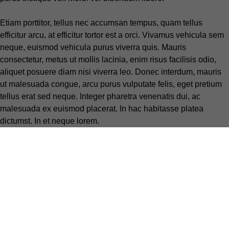
Etiam porttitor, tellus nec accumsan tempus, quam tellus
efficitur arcu, at efficitur tortor est a orci. Vivamus vehicula sem
neque, euismod vehicula purus viverra quis. Mauris
consectetur, metus ut mollis lacinia, enim risus facilisis odio,
aliquet posuere diam nisi viverra leo. Donec interdum, mauris
ut malesuada congue, arcu purus vulputate felis, eget pretium
tellus erat sed neque. Integer pharetra venenatis dui, ac
malesuada ex euismod placerat. In hac habitasse platea
dictumst. In et neque lorem.
Click here