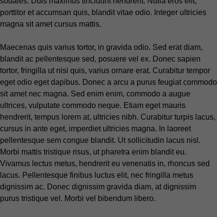
sodales. Duis maximus tincidunt hendrerit. Nulla eros elit,
porttitor et accumsan quis, blandit vitae odio. Integer ultricies
magna sit amet cursus mattis.
Maecenas quis varius tortor, in gravida odio. Sed erat diam,
blandit ac pellentesque sed, posuere vel ex. Donec sapien
tortor, fringilla ut nisi quis, varius ornare erat. Curabitur tempor
eget odio eget dapibus. Donec a arcu a purus feugiat commodo
sit amet nec magna. Sed enim enim, commodo a augue
ultrices, vulputate commodo neque. Etiam eget mauris
hendrerit, tempus lorem at, ultricies nibh. Curabitur turpis lacus,
cursus in ante eget, imperdiet ultricies magna. In laoreet
pellentesque sem congue blandit. Ut sollicitudin lacus nisl.
Morbi mattis tristique risus, ut pharetra enim blandit eu.
Vivamus lectus metus, hendrerit eu venenatis in, rhoncus sed
lacus. Pellentesque finibus luctus elit, nec fringilla metus
dignissim ac. Donec dignissim gravida diam, at dignissim
purus tristique vel. Morbi vel bibendum libero.