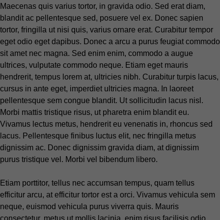
Maecenas quis varius tortor, in gravida odio. Sed erat diam,
blandit ac pellentesque sed, posuere vel ex. Donec sapien
tortor, fringilla ut nisi quis, varius ornare erat. Curabitur tempor
eget odio eget dapibus. Donec a arcu a purus feugiat commodo
sit amet nec magna. Sed enim enim, commodo a augue
ultrices, vulputate commodo neque. Etiam eget mauris
hendrerit, tempus lorem at, ultricies nibh. Curabitur turpis lacus,
cursus in ante eget, imperdiet ultricies magna. In laoreet
pellentesque sem congue blandit. Ut sollicitudin lacus nisl.
Morbi mattis tristique risus, ut pharetra enim blandit eu.
Vivamus lectus metus, hendrerit eu venenatis in, rhoncus sed
lacus. Pellentesque finibus luctus elit, nec fringilla metus
dignissim ac. Donec dignissim gravida diam, at dignissim
purus tristique vel. Morbi vel bibendum libero.
Etiam porttitor, tellus nec accumsan tempus, quam tellus
efficitur arcu, at efficitur tortor est a orci. Vivamus vehicula sem
neque, euismod vehicula purus viverra quis. Mauris
consectetur, metus ut mollis lacinia, enim risus facilisis odio,