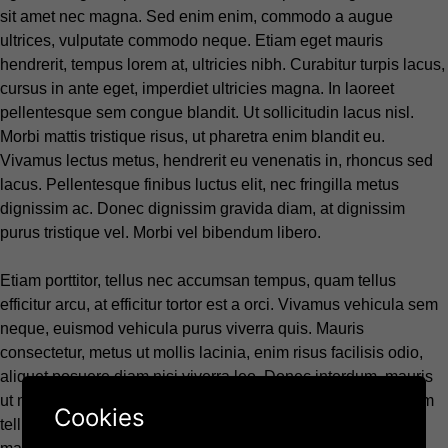
sit amet nec magna. Sed enim enim, commodo a augue
ultrices, vulputate commodo neque. Etiam eget mauris
hendrerit, tempus lorem at, ultricies nibh. Curabitur turpis lacus,
cursus in ante eget, imperdiet ultricies magna. In laoreet
pellentesque sem congue blandit. Ut sollicitudin lacus nisl.
Morbi mattis tristique risus, ut pharetra enim blandit eu.
Vivamus lectus metus, hendrerit eu venenatis in, rhoncus sed
lacus. Pellentesque finibus luctus elit, nec fringilla metus
dignissim ac. Donec dignissim gravida diam, at dignissim
purus tristique vel. Morbi vel bibendum libero.
Etiam porttitor, tellus nec accumsan tempus, quam tellus
efficitur arcu, at efficitur tortor est a orci. Vivamus vehicula sem
neque, euismod vehicula purus viverra quis. Mauris
consectetur, metus ut mollis lacinia, enim risus facilisis odio,
aliquet posuere diam nisi viverra leo. Donec interdum, mauris
ut malesuada congue, arcu purus vulputate felis, eget pretium
Cookies
tellus erat sed neque. Integer pharetra venenatis dui, ac