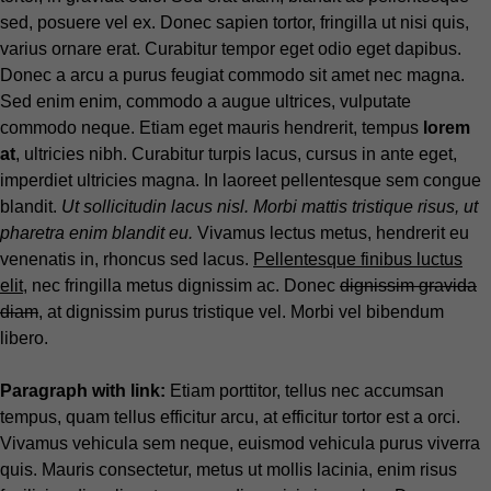
sed, posuere vel ex. Donec sapien tortor, fringilla ut nisi quis,
varius ornare erat. Curabitur tempor eget odio eget dapibus.
Donec a arcu a purus feugiat commodo sit amet nec magna.
Sed enim enim, commodo a augue ultrices, vulputate
commodo neque. Etiam eget mauris hendrerit, tempus
lorem
at
, ultricies nibh. Curabitur turpis lacus, cursus in ante eget,
imperdiet ultricies magna. In laoreet pellentesque sem congue
blandit.
Ut sollicitudin lacus nisl. Morbi mattis tristique risus, ut
pharetra enim blandit eu.
Vivamus lectus metus, hendrerit eu
venenatis in, rhoncus sed lacus.
Pellentesque finibus luctus
elit
, nec fringilla metus dignissim ac. Donec
dignissim gravida
diam
, at dignissim purus tristique vel. Morbi vel bibendum
libero.
Paragraph with link:
Etiam porttitor, tellus nec accumsan
tempus, quam tellus efficitur arcu, at efficitur tortor est a orci.
Vivamus vehicula sem neque, euismod vehicula purus viverra
quis. Mauris consectetur, metus ut mollis lacinia, enim risus